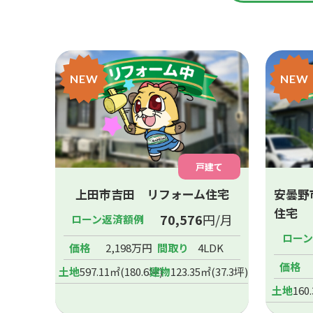
NEW
NEW
戸建て
上田市吉田 リフォーム住宅
安曇野
住宅
70,576
円/月
ローン返済額例
ロー
価格
2,198万円
間取り
4LDK
価格
土地
597.11㎡(180.6坪)
建物
123.35㎡(37.3坪)
土地
160