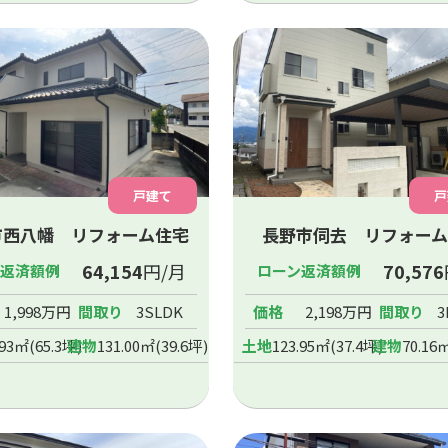
戸建て
戸
市西八幡 リフォーム住宅
長野市伺去 リフォーム
64,154
円/月
70,576
ン返済額例
ローン返済額例
1,998万円
間取り
3SLDK
価格
2,198万円
間取り
3
.93㎡(65.3坪)
建物
131.00㎡(39.6坪)
土地
123.95㎡(37.4坪)
建物
70.16