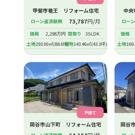
甲斐市竜王 リフォーム住宅
中央
73,787
円/月
ローン返済額例
ロー
価格
2,298万円
間取り
3SLDK
価格
土地
293.00㎡(88.6坪)
建物
143.46㎡(43.3坪)
土地
169
戸建て
岡谷市山下町 リフォーム住宅
岡谷