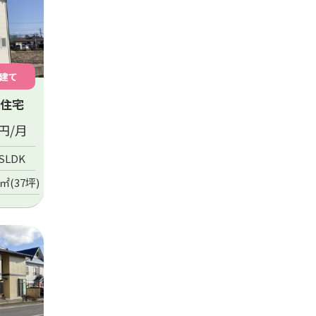
建て
住宅
円/月
SLDK
0㎡(37坪)