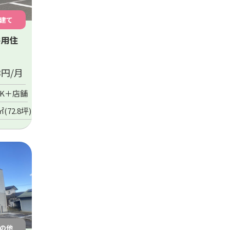
建て
併用住
8
円/月
DK＋店舗
㎡(72.8坪)
の他