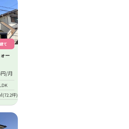
建て
フォー
5
円/月
LDK
㎡(72.2坪)