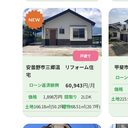
NEW
戸建て
安曇野市三郷温 リフォーム住
甲斐
宅
ロー
60,943
円/月
ローン返済額例
価格
価格
1,898万円
間取り
2LDK
土地
215
土地
166.18㎡(50.2坪)
建物
68.51㎡(20.7坪)