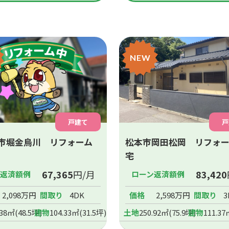
NEW
戸建て
戸
市堀金烏川 リフォーム
松本市岡田松岡 リフォ
宅
67,365
円/月
83,420
ン返済額例
ローン返済額例
2,098万円
間取り
4DK
価格
2,598万円
間取り
3
.38㎡(48.5坪)
建物
104.33㎡(31.5坪)
土地
250.92㎡(75.9坪)
建物
111.37