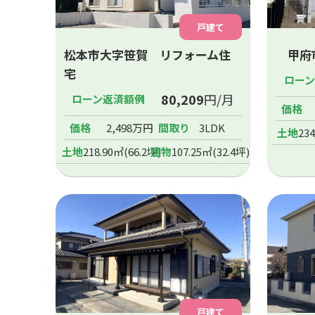
戸建て
松本市大字笹賀 リフォーム住
甲府
宅
ロー
80,209
円/月
ローン返済額例
価格
価格
2,498万円
間取り
3LDK
土地
23
土地
218.90㎡(66.2坪)
建物
107.25㎡(32.4坪)
戸建て