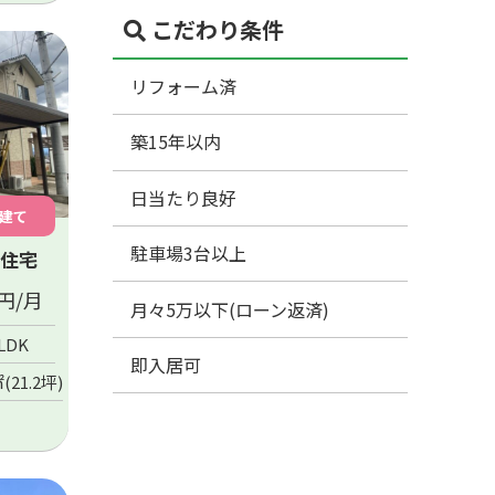
こだわり条件
リフォーム済
築15年以内
日当たり良好
建て
駐車場3台以上
住宅
円/月
月々5万以下(ローン返済)
LDK
即入居可
㎡(21.2坪)