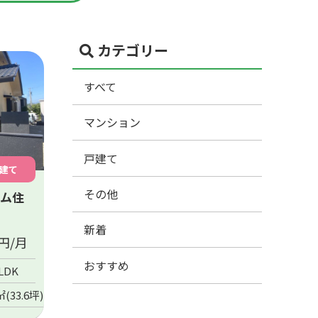
カテゴリー
すべて
マンション
戸建て
建て
その他
ーム住
新着
円/月
おすすめ
LDK
㎡(33.6坪)