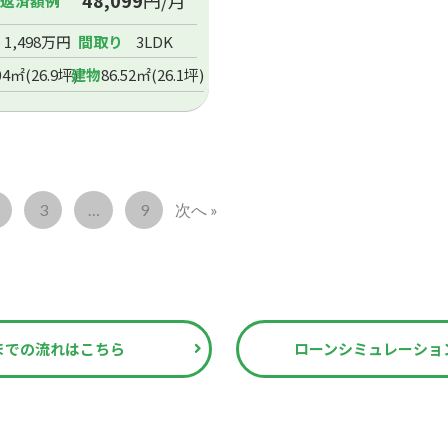
48,099
円/月
ン返済額例
1,498万円
間取り
3LDK
04㎡(26.9坪)
建物
86.52㎡(26.1坪)
3
…
9
次へ »
までの流れはこちら
ローンシミュレーショ