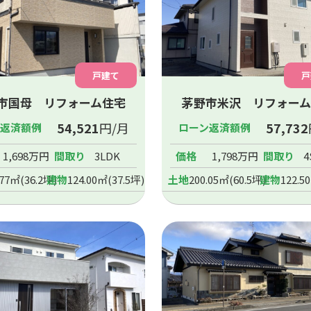
戸建て
戸
市国母 リフォーム住宅
茅野市米沢 リフォーム
54,521
円/月
57,732
ン返済額例
ローン返済額例
1,698万円
間取り
3LDK
価格
1,798万円
間取り
4
.77㎡(36.2坪)
建物
124.00㎡(37.5坪)
土地
200.05㎡(60.5坪)
建物
122.5