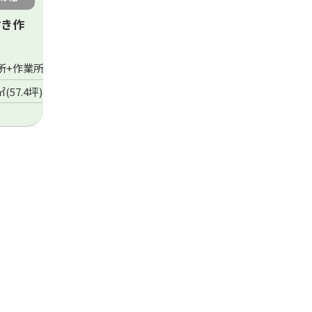
付き作
所+作業所
㎡(57.4坪)