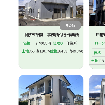
その他
中野市草間 事務所付き作業所
甲府
価格
2,400万円
間取り
作業所
ロー
土地
366㎡(110.7坪)
建物
164.88㎡(49.8坪)
価格
土地
119