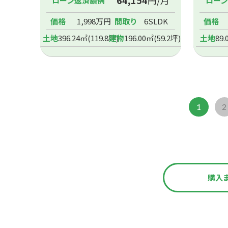
64,154
円/月
ローン返済額例
ロー
価格
1,998万円
間取り
6SLDK
価格
土地
396.24㎡(119.8坪)
建物
196.00㎡(59.2坪)
土地
89.
1
2
購入