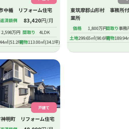
市中楯 リフォーム住宅
東筑摩郡山形村 事務所
業所
83,420
円/月
ン返済額例
価格
1,800万円
間取り
事務
2,598万円
間取り
4LDK
土地
299.65㎡(90.6坪)
建物
189.94
.44㎡(51.2坪)
建物
113.00㎡(34.1坪)
戸建て
市神明町 リフォーム住宅