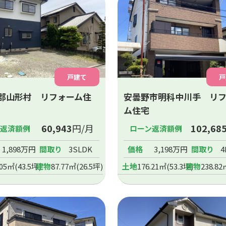
戸建て
戸
郡山形村 リフォーム住
安曇野市明科中川手 リ
ム住宅
60,943
円/月
102,68
ン返済額例
ローン返済額例
1,898万円
間取り
3SLDK
価格
3,198万円
間取り
4
.05㎡(43.5坪)
建物
87.77㎡(26.5坪)
土地
176.21㎡(53.3坪)
建物
238.82