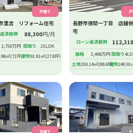
戸建て
戸
市里吉 リフォーム住宅
長野市徳間一丁目 店舗
宅
88,300
円/月
ン返済額例
112,31
ローン返済額例
2,750万円
間取り
2SLDK
価格
3,498万円
間取り
4L
4.98㎡(71坪)
建物
91.91㎡(27.8坪)
土地
293.14㎡(88.6坪)
建物
240.91
戸建て
そ