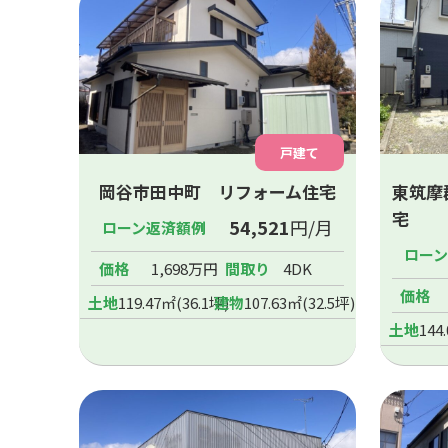
戸建て
岡谷市田中町 リフォーム住宅
東筑摩
宅
54,521
円/月
ローン返済額例
ロー
価格
1,698万円
間取り
4DK
価格
土地
119.47㎡(36.1坪)
建物
107.63㎡(32.5坪)
土地
144