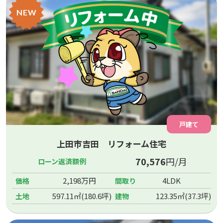
NEW
戸建て
上田市吉田 リフォーム住宅
70,576
円/月
ローン返済額例
2,198万円
4LDK
価格
間取り
597.11㎡(180.6坪)
123.35㎡(37.3坪)
土地
建物