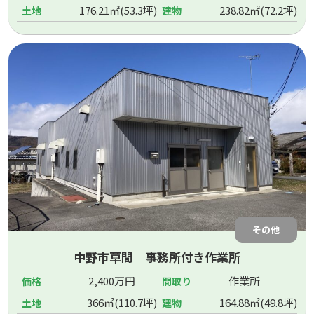
176.21㎡(53.3坪)
238.82㎡(72.2坪)
土地
建物
その他
中野市草間 事務所付き作業所
2,400万円
作業所
価格
間取り
366㎡(110.7坪)
164.88㎡(49.8坪)
土地
建物