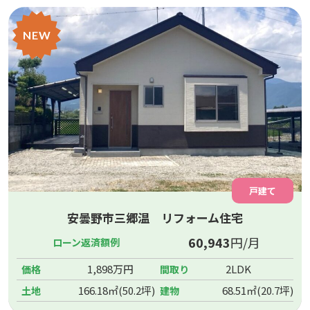
NEW
戸建て
安曇野市三郷温 リフォーム住宅
60,943
円/月
ローン返済額例
1,898万円
2LDK
価格
間取り
166.18㎡(50.2坪)
68.51㎡(20.7坪)
土地
建物