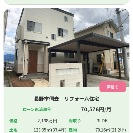
戸建て
長野市伺去 リフォーム住宅
70,576
円/月
ローン返済額例
2,198万円
3LDK
価格
間取り
123.95㎡(37.4坪)
70.16㎡(21.2坪)
土地
建物