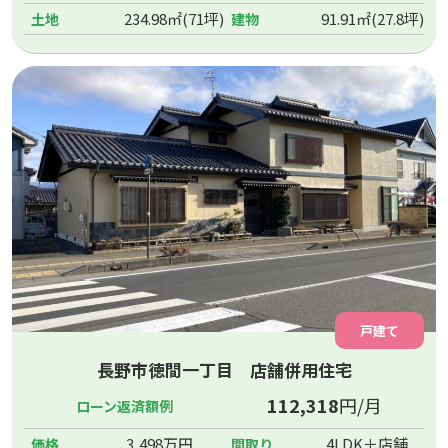
234.98㎡(71坪)
91.91㎡(27.8坪)
土地
建物
戸建て
長野市徳間一丁目 店舗併用住宅
112,318
円/月
ローン返済額例
3,498万円
4LDK＋店舗
価格
間取り