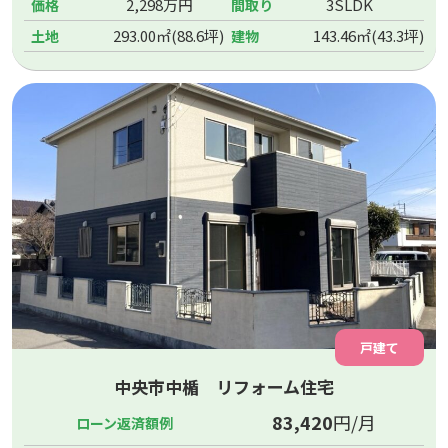
2,298万円
3SLDK
価格
間取り
293.00㎡(88.6坪)
143.46㎡(43.3坪)
土地
建物
戸建て
中央市中楯 リフォーム住宅
83,420
円/月
ローン返済額例