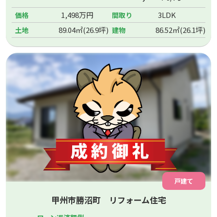
1,498万円
3LDK
価格
間取り
89.04㎡(26.9坪)
86.52㎡(26.1坪)
土地
建物
戸建て
甲州市勝沼町 リフォーム住宅