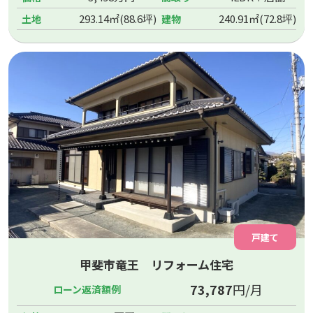
293.14㎡(88.6坪)
240.91㎡(72.8坪)
土地
建物
戸建て
甲斐市竜王 リフォーム住宅
73,787
円/月
ローン返済額例