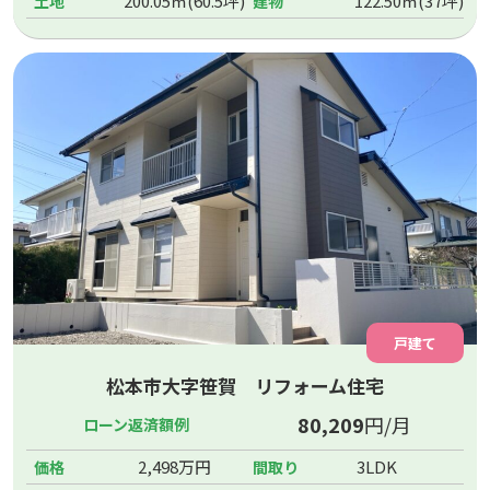
200.05㎡(60.5坪)
122.50㎡(37坪)
土地
建物
戸建て
松本市大字笹賀 リフォーム住宅
80,209
円/月
ローン返済額例
2,498万円
3LDK
価格
間取り