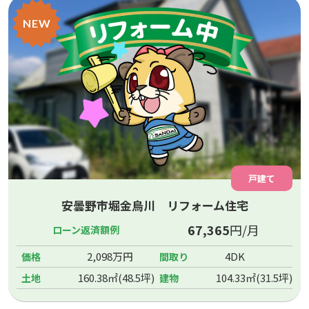
NEW
戸建て
安曇野市堀金烏川 リフォーム住宅
67,365
円/月
ローン返済額例
2,098万円
4DK
価格
間取り
160.38㎡(48.5坪)
104.33㎡(31.5坪)
土地
建物