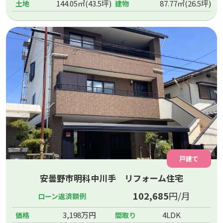
144.05㎡(43.5坪)
87.77㎡(26.5坪)
土地
建物
戸建て
安曇野市明科中川手 リフォーム住宅
102,685
円/月
ローン返済額例
3,198万円
4LDK
価格
間取り