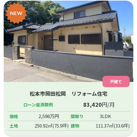
NEW
戸建て
松本市岡田松岡 リフォーム住宅
83,420
円/月
ローン返済額例
2,598万円
3LDK
価格
間取り
250.92㎡(75.9坪)
111.37㎡(33.6坪)
土地
建物