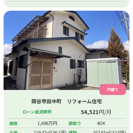
戸建て
岡谷市田中町 リフォーム住宅
54,521
円/月
ローン返済額例
1,698万円
4DK
価格
間取り
119.47㎡(36.1坪)
107.63㎡(32.5坪)
土地
建物