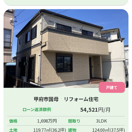
戸建て
甲府市国母 リフォーム住宅
54,521
円/月
ローン返済額例
1,698万円
3LDK
価格
間取り
119.77㎡(36.2坪)
124.00㎡(37.5坪)
土地
建物