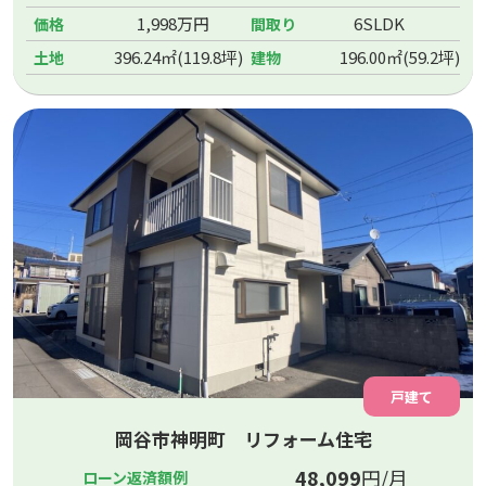
1,998万円
6SLDK
価格
間取り
396.24㎡(119.8坪)
196.00㎡(59.2坪)
土地
建物
戸建て
岡谷市神明町 リフォーム住宅
48,099
円/月
ローン返済額例