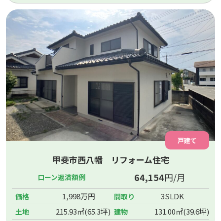
戸建て
甲斐市西八幡 リフォーム住宅
64,154
円/月
ローン返済額例
1,998万円
3SLDK
価格
間取り
215.93㎡(65.3坪)
131.00㎡(39.6坪)
土地
建物