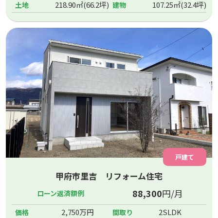
218.90㎡(66.2坪)
107.25㎡(32.4坪)
土地
建物
戸建て
甲府市里吉 リフォーム住宅
88,300
円/月
ローン返済額例
2,750万円
2SLDK
価格
間取り