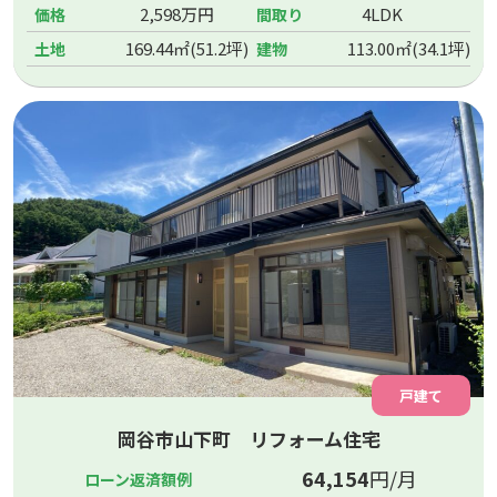
2,598万円
4LDK
価格
間取り
169.44㎡(51.2坪)
113.00㎡(34.1坪)
土地
建物
戸建て
岡谷市山下町 リフォーム住宅
64,154
円/月
ローン返済額例