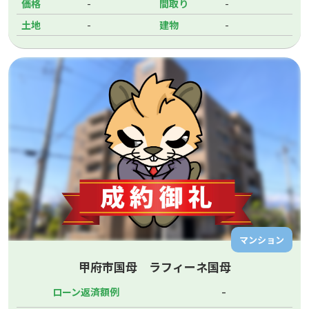
-
-
価格
間取り
-
-
土地
建物
マンション
甲府市国母 ラフィーネ国母
-
ローン返済額例