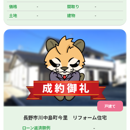
-
-
価格
間取り
-
-
土地
建物
戸建て
長野市川中島町今里 リフォーム住宅
-
ローン返済額例