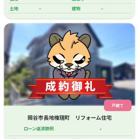
-
-
土地
建物
戸建て
岡谷市長地権現町 リフォーム住宅
-
ローン返済額例