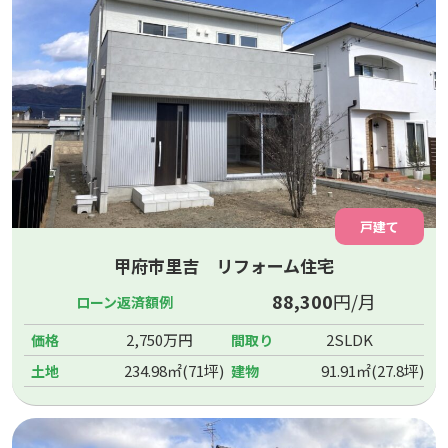
戸建て
甲府市里吉 リフォーム住宅
88,300
円/月
ローン返済額例
2,750万円
2SLDK
価格
間取り
234.98㎡(71坪)
91.91㎡(27.8坪)
土地
建物