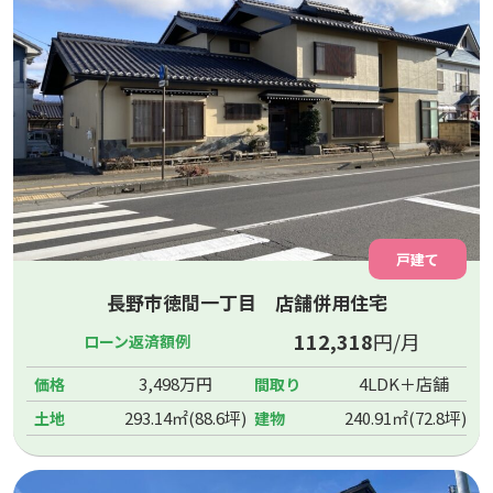
戸建て
長野市徳間一丁目 店舗併用住宅
112,318
円/月
ローン返済額例
3,498万円
4LDK＋店舗
価格
間取り
293.14㎡(88.6坪)
240.91㎡(72.8坪)
土地
建物