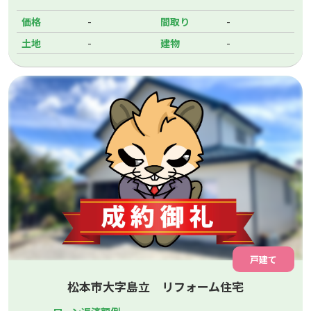
-
-
価格
間取り
-
-
土地
建物
戸建て
松本市大字島立 リフォーム住宅