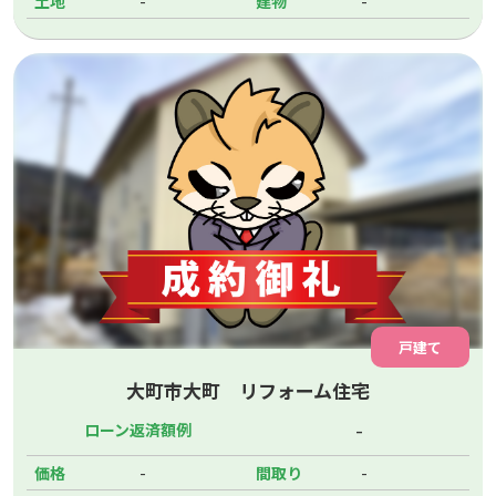
-
-
土地
建物
戸建て
大町市大町 リフォーム住宅
-
ローン返済額例
-
-
価格
間取り