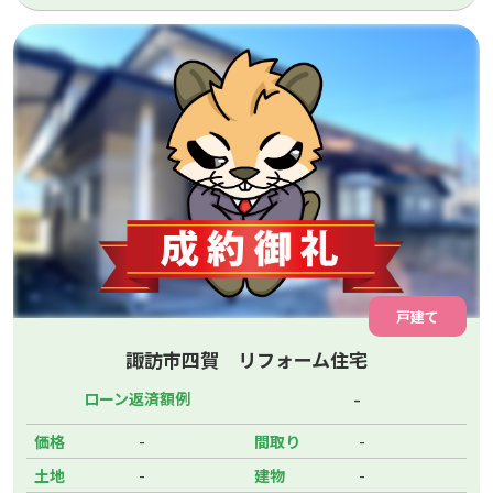
戸建て
諏訪市四賀 リフォーム住宅
-
ローン返済額例
-
-
価格
間取り
-
-
土地
建物