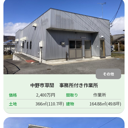
その他
中野市草間 事務所付き作業所
2,400万円
作業所
価格
間取り
366㎡(110.7坪)
164.88㎡(49.8坪)
土地
建物