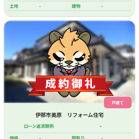
-
-
土地
建物
戸建て
伊那市美原 リフォーム住宅
-
ローン返済額例
-
-
価格
間取り