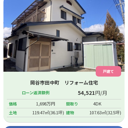
戸建て
岡谷市田中町 リフォーム住宅
54,521
円/月
ローン返済額例
1,698万円
4DK
価格
間取り
119.47㎡(36.1坪)
107.63㎡(32.5坪)
土地
建物