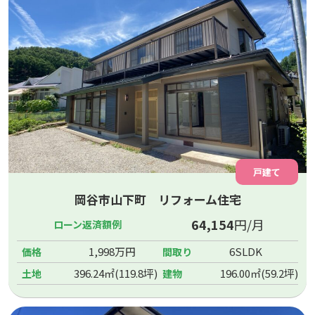
戸建て
岡谷市山下町 リフォーム住宅
64,154
円/月
ローン返済額例
1,998万円
6SLDK
価格
間取り
396.24㎡(119.8坪)
196.00㎡(59.2坪)
土地
建物