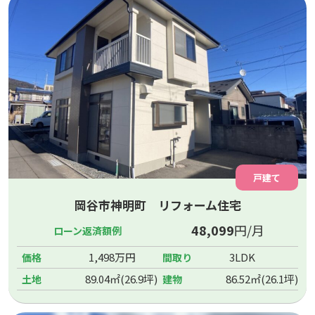
戸建て
岡谷市神明町 リフォーム住宅
48,099
円/月
ローン返済額例
1,498万円
3LDK
価格
間取り
89.04㎡(26.9坪)
86.52㎡(26.1坪)
土地
建物