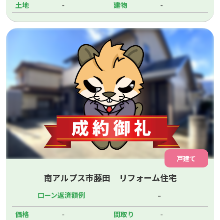
-
-
土地
建物
戸建て
南アルプス市藤田 リフォーム住宅
-
ローン返済額例
-
-
価格
間取り