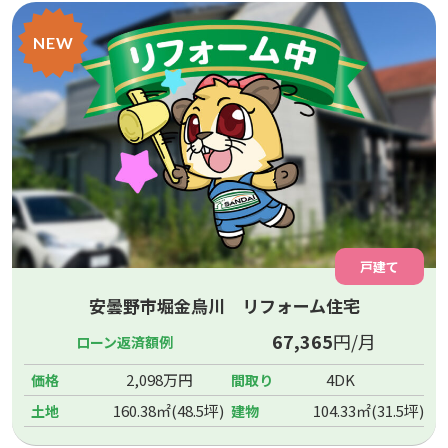
NEW
戸建て
安曇野市堀金烏川 リフォーム住宅
67,365
円/月
ローン返済額例
2,098万円
4DK
価格
間取り
160.38㎡(48.5坪)
104.33㎡(31.5坪)
土地
建物