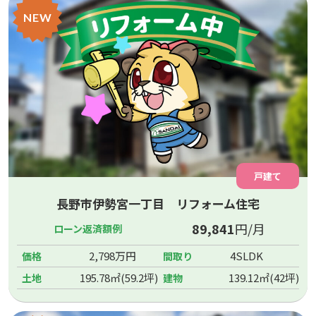
NEW
戸建て
長野市伊勢宮一丁目 リフォーム住宅
89,841
円/月
ローン返済額例
2,798万円
4SLDK
価格
間取り
195.78㎡(59.2坪)
139.12㎡(42坪)
土地
建物