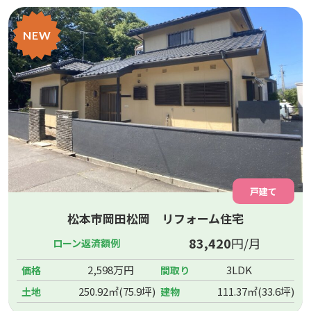
NEW
戸建て
松本市岡田松岡 リフォーム住宅
83,420
円/月
ローン返済額例
2,598万円
3LDK
価格
間取り
250.92㎡(75.9坪)
111.37㎡(33.6坪)
土地
建物