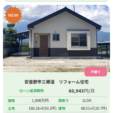
NEW
戸建て
安曇野市三郷温 リフォーム住宅
60,943
円/月
ローン返済額例
1,898万円
2LDK
価格
間取り
166.18㎡(50.2坪)
68.51㎡(20.7坪)
土地
建物