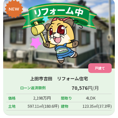
NEW
戸建て
上田市吉田 リフォーム住宅
70,576
円/月
ローン返済額例
2,198万円
4LDK
価格
間取り
597.11㎡(180.6坪)
123.35㎡(37.3坪)
土地
建物